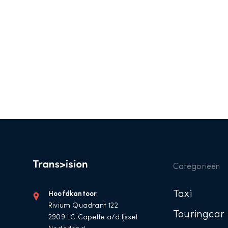
Categorieën
Taxi
Hoofdkantoor
Rivium Quadrant 122
Touringcar
2909 LC Capelle a/d IJssel