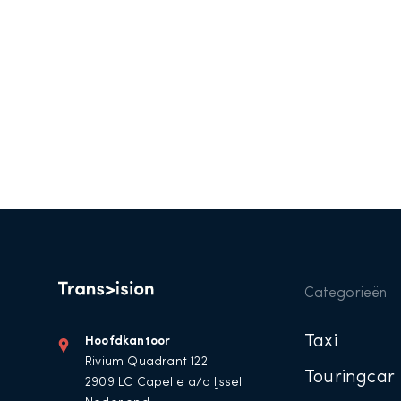
Categorieën
Taxi
Hoofdkantoor
Rivium Quadrant 122
Touringcar
2909 LC Capelle a/d IJssel