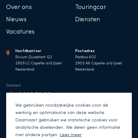
Over ons
Touringcar
Nieuws
Diensten
Vacatures
Hoofdkantoor
Postadres
Rivium Quadrant 122
Postbus 402
2909 LC Capelle a/d IJssel
2900 AK Capelle a/d IJssel
Nederland
Nederland
Contact
+31 10 303 56 00
We gebruiken noodzakelijke cookies voor de
Info@transvision.nl
werking en optimalisatie van deze website.
Daarnaast gebruiken we statistische cookies voor
analytische doeleinden. We delen geen informatie
met andere partijen.
Lees meer