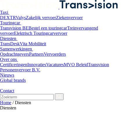
Taxi
DEXTR
Valys
Zakelijk vervoer
Ziekenvervoer
Touringcar
Transvision BE
Bestel een touringcar
Treinvervangend
vervoer
Elektrisch Touringcarvervoer
Diensten
TransDesk
Vita Mobiliteit
Samenwerkingen
Opdrachtgevers
Partners
Vervoerders
Over ons
Certificeringen
Innovaties
Vacatures
MVO Beleid
Transvision
Personenvervoer B.V.
Nieuws
Global brands
Contact
Home
/
Diensten
Diensten